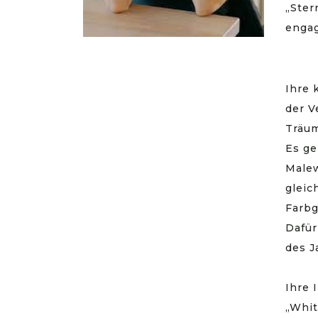
„Ster
engag
Ihre 
der V
Träum
Es ge
Malew
gleic
Farbg
Dafür
des J
Ihre 
„Whit