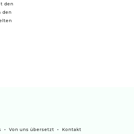
t den
n den
elten
•
•
s
Von uns übersetzt
Kontakt