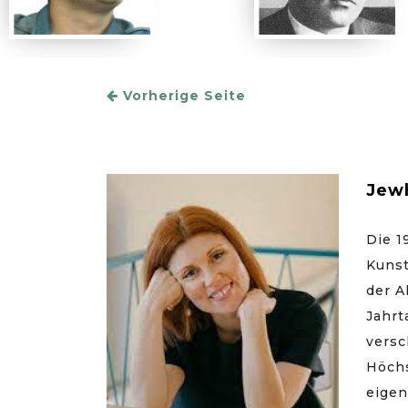
Vorherige Seite
Jewh
Die 1
Kunst
der A
Jahrt
versc
Höchs
eigen