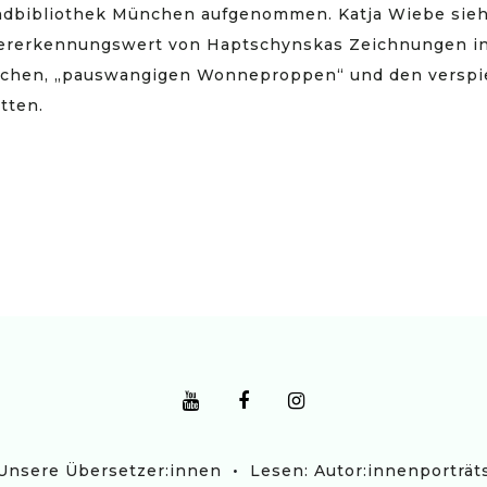
dbibliothek München aufgenommen. Katja Wiebe sieh
ererkennungswert von Haptschynskas Zeichnungen i
ichen, „pauswangigen Wonneproppen“ und den verspi
tten.
•
Unsere Übersetzer:innen
Lesen: Autor:innenporträt