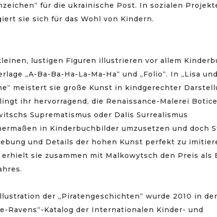
nzeichen“ für die ukrainische Post. In sozialen Projek
iert sie sich für das Wohl von Kindern.
kleinen, lustigen Figuren illustrieren vor allem Kinder
erlage „A-Ba-Ba-Ha-La-Ma-Ha“ und „Folio“. In „Lisa und
e“ meistert sie große Kunst in kindgerechter Darstell
lingt ihr hervorragend, die Renaissance-Malerei Boticel
itschs Suprematismus oder Dalis Surrealismus
hermaßen in Kinderbuchbilder umzusetzen und doch St
ebung und Details der hohen Kunst perfekt zu imitier
 erhielt sie zusammen mit Malkowytsch den Preis als
ahres.
Illustration der „Piratengeschichten“ wurde 2010 in de
e-Ravens“-Katalog der Internationalen Kinder- und