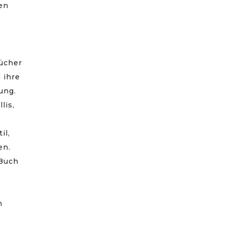
ten
bücher
 ihre
ung.
lis,
il,
en.
 Buch
n