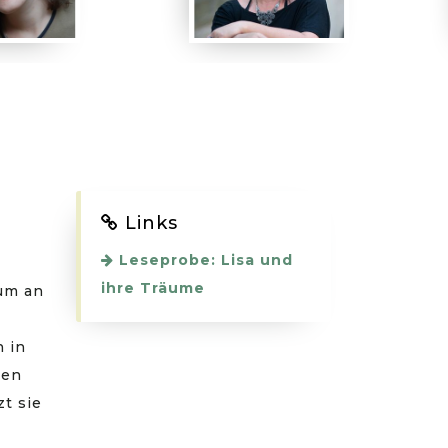
Links
Leseprobe: Lisa und
ihre Träume
kum an
 in
len
t sie