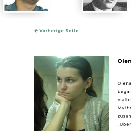
Vorherige Seite
Olen
Olena
began
malte
Mytho
zusam
„Über