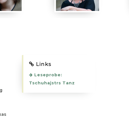
Links
Leseprobe:
Tschuhajstrs Tanz
ng
kas