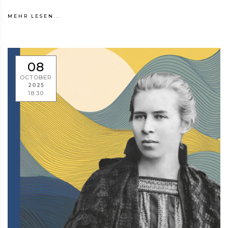
MEHR LESEN...
08
OCTOBER
2025
18:30