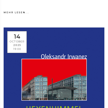
MEHR LESEN...
14
OCTOBER
2025
19:00