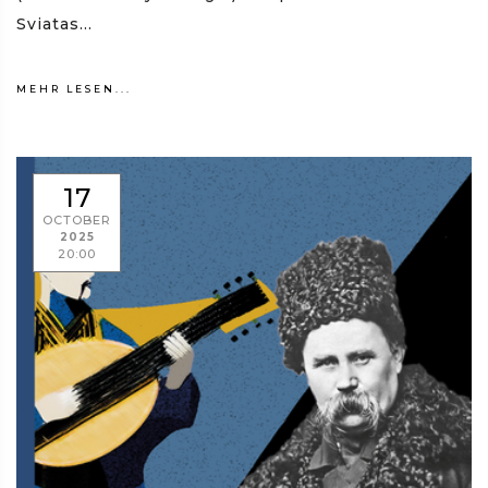
Sviatas...
MEHR LESEN...
17
OCTOBER
2025
20:00